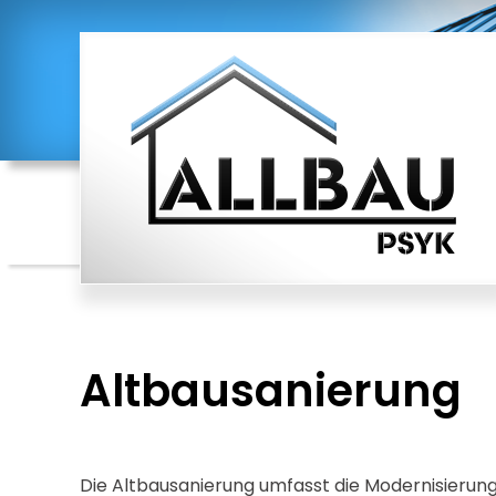
Innenausbau
Trocken-/ und Akustikbau
Altbausanierung
Bodenbeläge
Brandschutz
Abbrucharbeiten
Altbausanierung
Kellersanierung mit IBT aerius Putz- und
Estrichsystemen
Die Altbausanierung umfasst die Modernisierung 